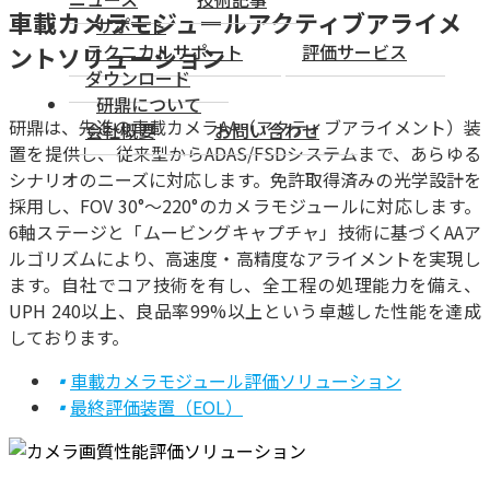
車載カメラモジュールアクティブアライメ
サポート
テクニカルサポート
評価サービス
ントソリューション
ダウンロード
研鼎について
研鼎は、先進の車載カメラAA（アクティブアライメント）装
会社概要
お問い合わせ
置を提供し、従来型からADAS/FSDシステムまで、あらゆる
シナリオのニーズに対応します。免許取得済みの光学設計を
採用し、FOV 30°～220°のカメラモジュールに対応します。
6軸ステージと「ムービングキャプチャ」技術に基づくAAア
ルゴリズムにより、高速度・高精度なアライメントを実現し
ます。自社でコア技術を有し、全工程の処理能力を備え、
UPH 240以上、良品率99%以上という卓越した性能を達成
しております。
▪
車載カメラモジュール評価ソリューション
▪
最終評価装置（EOL）